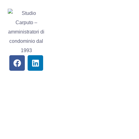
UTILI
CONTATTI
Certificazioni
Via
Giustiniano
Contatti
136, 80126
Privacy
Napoli
Cookie
studiocarputo@v
policy
081
5547389 -
3452112002
081
5632157
© Copyright 2017 - 2026
Made with 💗 by
Media Web
Adv