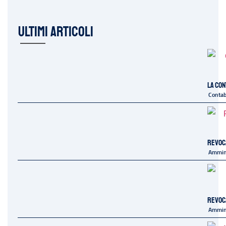
ULTIMI ARTICOLI
La con
Contab
Revoca
Ammini
Revoc
Ammini