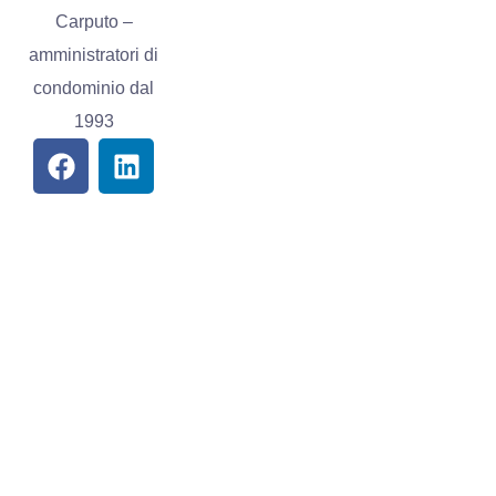
Certificazioni
Via
Giustiniano
Contatti
136, 80126
Privacy
Napoli
Cookie
studiocarputo@v
policy
081
5547389 -
3452112002
081
5632157
© Copyright 2017 - 2026
Made with 💗 by
Media Web
Adv