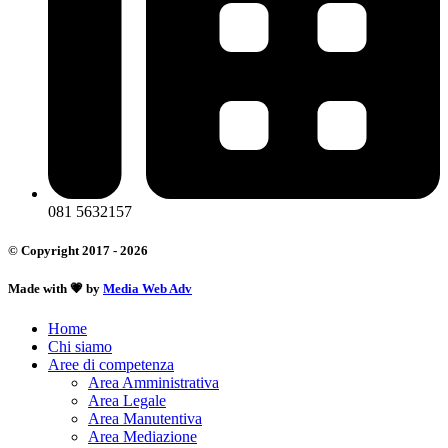
081 5632157
© Copyright 2017 - 2026
Made with 💗 by
Media Web Adv
Home
Chi siamo
Aree di competenza
Area Amministrativa
Area Legale
Area Manutentiva
Area Mediazione