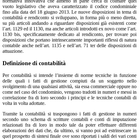
normativa innovativa che almeno in parte cerca di colmare quel
vuoto legislativo che aveva caratterizzato il codice condominiale
fino alla data del 18 giugno 2013. Le nuove disposizioni in tema di
contabilità e rendiconto si sviluppano, in forma più o meno diretta,
su più articoli andando a riguardare disposizioni già esistenti come
l’art. 1129 ed il 1130, ma anche articoli introdotti ex novo come l’art.
1130 bis, specificatamente dedicato al rendiconto, per trovare poi
disposizioni che portano intrinsecamente importanti riflessi di natura
contabile anche nell’art. 1135 e nell’art. 71 ter delle disposizioni di
attuazione.
Definizione di contabilità
Per contabilità si intende l’insieme di norme tecniche in funzione
delle quali i fatti di gestione compiuti da un soggetto nello
svolgimento di una qualsiasi attività, sia essa commerciale oppure no
come nel caso del condominio, vengono tradotti in numeri e messi in
correlazione fra di loro secondo i principi e le tecniche contabili di
volta in volta adottate.
Tramite la contabilità si traspongono i fatti di gestione in numeri
secondo uno schema di scritture contabili e conti di imputazione
relazionati fra di loro in modo tale da poter effettuare differenti
elaborazioni dei dati che, da ultimo, si vanno poi ad estrinsecare in
quel prospetto di sintesi finale ove sono riportati i saldi dei vari conti