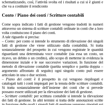
schematizzando, così, l’attività svolta ed i risultati a cui si è giunti e
che va a costituire il rendiconto
Conto / Piano dei conti / Scritture contabili
Come sopra indicato i fatti di gestione vengono tradotti in numeri
attraverso un sistema di scritture contabili ordinate in conti che a loro
volta costituiscono il piano dei conti.
A tale riguardo si precisa:
–
Conto:
per conto si intende lo strumento di rilevazione dei singoli
fatti di gestione che viene utilizzato dalla contabilità. Si tratta
sostanzialmente del prospetto in cui vengono registrate le quantità
riguardanti una determinata voce contabile (sia essa un costo, un
ricavo, un debito o un credito), allo scopo di metterne in evidenza la
dimensione inziale e le sue successive variazioni. In funzione del
metodo di rilevazione contabile (partita semplice o partita doppia –
argomento affrontato di seguito) ogni singolo conto può essere
articolato in una o due sezioni.
–
Piano
dei conti
: è il prospetto in cui vengono riepilogati e
catalogati tutti i conti impiegati per la tenuta delle scritture contabili.
Si tratta sostanzialmente dell’insieme dei conti che si prevede
possano essere utilizzati per la rilevazione dei fatti di gestione.
–
Scritture contabili:
per scrittura contabile si intende la rilevazione
dei fatti di gestione. In altri termini si tratta delle annotazioni scritte
in funzione delle quali i singoli fatti di gestione vengono riportati sui