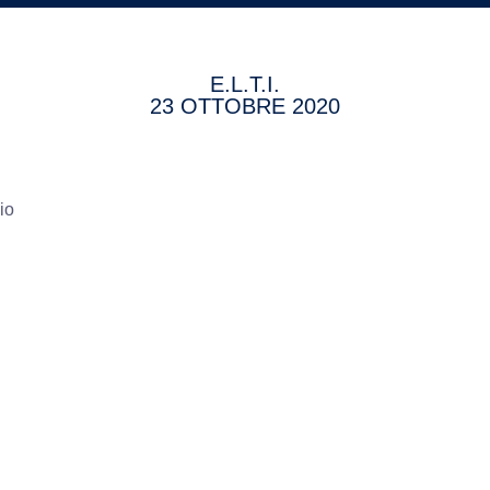
E.L.T.I.
23 OTTOBRE 2020
UTILI
CO
Certificazioni
Contatti
Privacy
Cookie policy