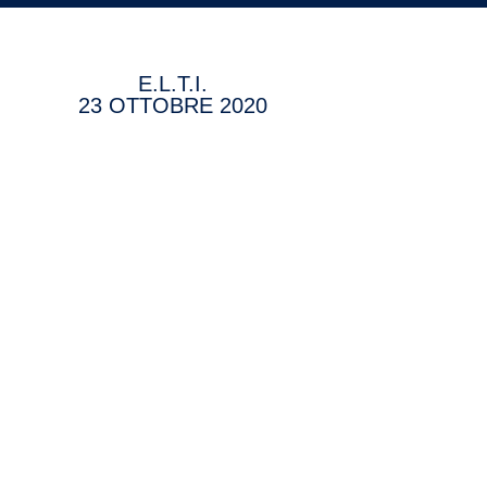
E.L.T.I.
23 OTTOBRE 2020
NTATTI
Via Giustiniano 136, 80126 Napoli
studiocarputo@virgilio.it
081 5547389 - 3452112002
081 5632157
Made with 💗 by
Media Web Adv