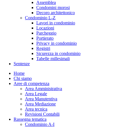
Assemblea
Condomini morosi
Decoro architettonico
Condominio L-Z
Lavori in condominio
Locazioni
Parcheggio
Portierato
Privacy in condominio
Registri
Sicurezza in condominio
Tabelle millesimali
Sentenze
Home
Chi siamo
Aree di competenza
Area Amministrativa
Area Legale
Area Manutentiva
Area Mediazione
Area tecnica
Revisioni Contabili
Rassegna tematica
Condominio A-I