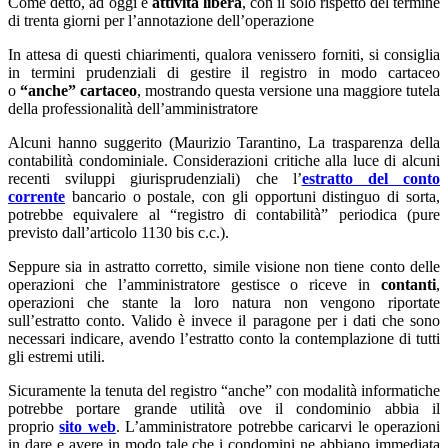
Come detto, ad oggi è
attività libera
, con il solo rispetto del termine
di trenta giorni per l’annotazione dell’operazione
In attesa di questi chiarimenti, qualora venissero forniti, si consiglia
in termini prudenziali di gestire il registro in modo cartaceo
o
“anche” cartaceo
, mostrando questa versione una maggiore tutela
della professionalità dell’amministratore
Alcuni hanno suggerito (Maurizio Tarantino, La trasparenza della
contabilità condominiale. Considerazioni critiche alla luce di alcuni
recenti sviluppi giurisprudenziali) che l’
estratto del conto
corrente
bancario o postale, con gli opportuni distinguo di sorta,
potrebbe equivalere al “registro di contabilità” periodica (pure
previsto dall’articolo 1130 bis c.c.).
Seppure sia in astratto corretto, simile visione non tiene conto delle
operazioni che l’amministratore gestisce o riceve in
contanti
,
operazioni che stante la loro natura non vengono riportate
sull’estratto conto. Valido è invece il paragone per i dati che sono
necessari indicare, avendo l’estratto conto la contemplazione di tutti
gli estremi utili.
Sicuramente la tenuta del registro “anche” con modalità informatiche
potrebbe portare grande utilità ove il condominio abbia il
proprio
sito web
. L’amministratore potrebbe caricarvi le operazioni
in dare e avere in modo tale che i condomini ne abbiano immediata