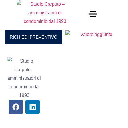
RICHIEDI PREVENTIVO
UTILI
CONTATTI
Certificazioni
Via
Giustiniano
Contatti
136, 80126
Privacy
Napoli
Cookie
studiocarputo@v
policy
081
5547389 -