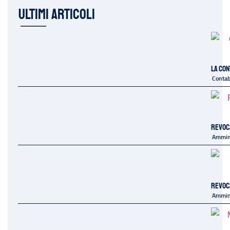
ULTIMI ARTICOLI
La con
Contab
Revoca
Ammini
Revoc
Ammini