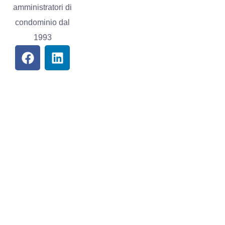
Giustiniano
Contatti
136, 80126
Privacy
Napoli
Cookie
studiocarputo@v
policy
081
5547389 -
3452112002
081
5632157
© Copyright 2017 - 2026
Made with 💗 by
Media Web
Adv